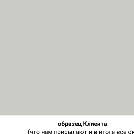
о
бразец Клиента
(что нам присылают и в итоге все ок