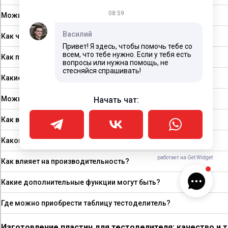
08:59
Можно ли заказать по индивидуальным параметрам?
Василий
Как часто нужно заменять?
Привет! Я здесь, чтобы помочь тебе со
всем, что тебе нужно. Если у тебя есть
Как происходит установка?
вопросы или нужна помощь, не
стесняйся спрашивать!
Какие виды формовочных машин используют их?
Можно ли использовать для различных видов теста?
Начать чат:
Как выбрать подходящие?
Каковы основные критерии качества?
работает на Get Widget
Как влияет на производительность?
Какие дополнительные функции могут быть?
Где можно приобрести таблицу тестоделитель?
Изготовление пластин для тестоделителя: качество и 