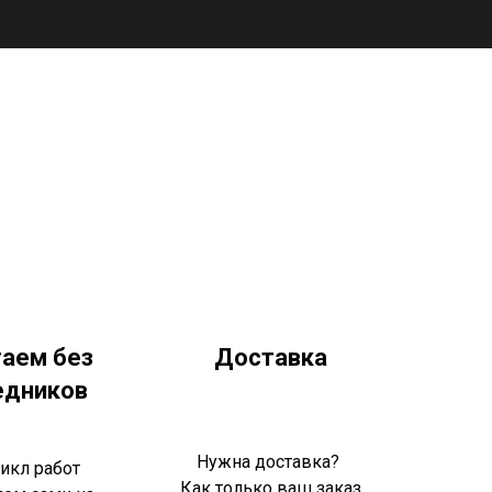
аем без
Доставка
едников
Нужна доставка?
икл работ
Как только ваш заказ