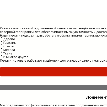
Ключ к качественной и долговечной печати — это надёжные и изно
лазерной гравировки, что обеспечивает высокую точность и долгов
Наши печати подходят для работы с любыми типами чернил, включа
Дерево
Пластик
Стекло
Металл
Ткань
И многое другое
Печати, которые работают надёжно и долго, независимо от материа
Ложемент
Мы предлагаем профессиональное и тщательно продуманное изгото