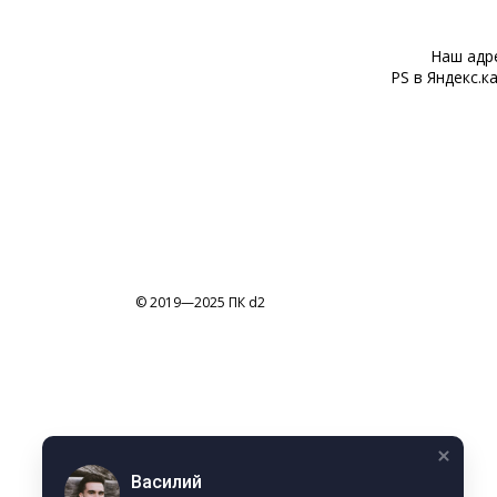
Наш адре
PS в Яндекс.к
© 2019—2025 ПК d2
Василий