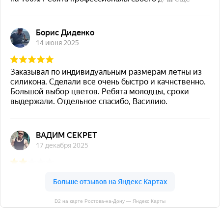
D2 на карте Ростова‑на‑Дону — Яндекс Карты