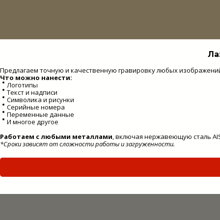
Ла
Предлагаем точную и качественную гравировку любых изображений н
Что можно нанести:
Логотипы
Текст и надписи
Символика и рисунки
Серийные номера
Переменные данные
И многое другое
Работаем с любыми металлами
, включая нержавеющую сталь AISI
*Сроки зависят от сложности работы и загруженности.